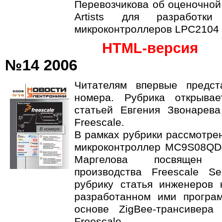
Перевозчикова об оценочно
Artists для разработк
микроконтроллеров LPC2104 
HTML-версия
№14 2006
Читателям впервые предст
номера. Рубрика открыва
статьей Евгения Звонарев
Freescale.
В рамках рубрики рассмотрен
микроконтроллер MC9S08QD
Маргелова посвящен 
производства Freescale Se
рубрику статья инженеров
разработанном ими програ
основе ZigBee-трансивер
Freescale.