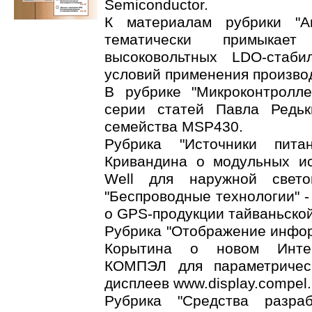
Semiconductor.
К материалам рубрики "А
тематически примыка
высоковольтных LDO-стаби
условий применения производ
В рубрике "Микроконтролл
серии статей Павла Редь
семейства MSP430.
Рубрика "Источники пита
Кривандина о модульных и
Well для наружной свет
"Беспроводные технологии" -
о GPS-продукции тайваньской
Рубрика "Отображение инфор
Корытина о новом Интер
КОМПЭЛ для параметричес
дисплеев www.display.compel.
Рубрика "Средства разра