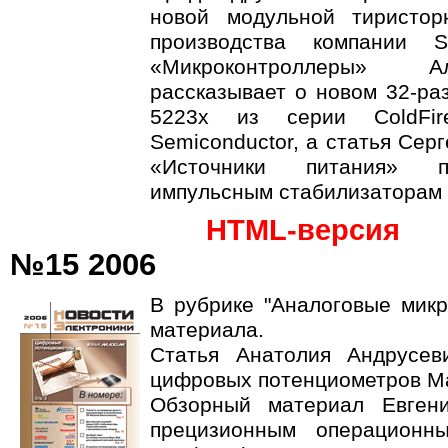
новой модульной тиристо
производства компании 
«Микроконтроллеры» А
рассказывает о новом 32-ра
5223x из серии ColdFir
Semiconductor, а статья Сер
«Источники питания» п
импульсным стабилизаторам
HTML-версия
№15 2006
В рубрике "Аналоговые мик
материала.
Статья Анатолия Андрусев
цифровых потенциометров Ma
Обзорный материал Евген
прецизионным операционны