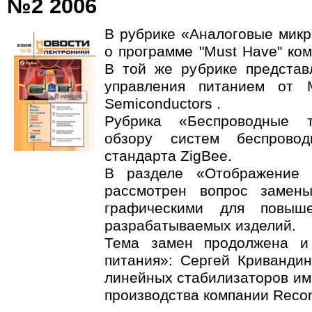
№2 2006
В рубрике «Аналоговые микр
о программе "Must Have" ком
В той же рубрике предста
управления питанием от M
Semiconductors .
Рубрика «Беспроводные т
обзору систем беспрово
стандарта ZigBee.
В разделе «Отображение 
рассмотрен вопрос замен
графическими для повыше
разрабатываемых изделий.
Тема замен продолжена и
питания»: Сергей Кривандин
линейных стабилизаторов им
производства компании Reco