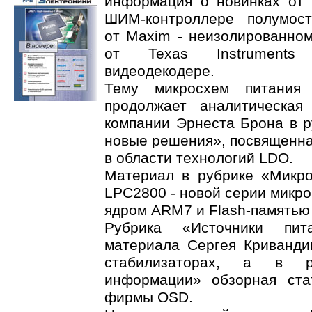
информация о новинках от N
ШИМ-контроллере полумост
от Maxim - неизолированном
от Texas Instruments 
видеодекодере.
Тему микросхем питания N
продолжает аналитическая
компании Эрнеста Брона в р
новые решения», посвященна
в области технологий LDO.
Материал в рубрике «Микр
LPC2800 - новой серии микрок
ядром ARM7 и Flash-памятью
Рубрика «Источники пит
материала Сергея Криванд
стабилизаторах, а в р
информации» обзорная ста
фирмы OSD.