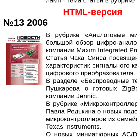
ламп - тема статьи в рубрике
HTML-версия
№13 2006
В рубрике «Аналоговые ми
большой обзор цифро-анало
компании Maxim Integrated Pr
Статья Чака Синса посвяще
характеристик сигнального к
цифрового преобразователя.
В разделе «Беспроводные те
Пушкарева о готовых ZigB
компании Jennic.
В рубрике «Микроконтроллер
Павла Редькина о новых под
микроконтроллеров из семей
Texas Instruments.
О новых миниатюрных AC/D