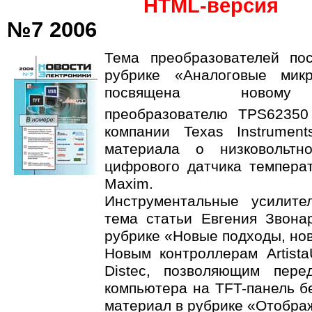
HTML-версия
№7 2006
Тема преобразователей по
рубрике «Аналоговые мик
посвящена новому в
преобразователю TPS62350
компании Texas Instrumen
материала о низковольтн
цифрового датчика темпера
Maxim.
Инструментальные усилите
тема статьи Евгения Звон
рубрике «Новые подходы, но
Новым контроллерам Artist
Distec, позволяющим пере
компьютера на TFT-панель б
материал в рубрике «Отобра