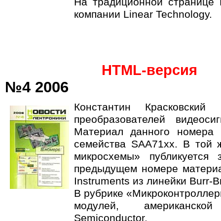
На традиционной странице Г
компании Linear Technology.
HTML-версия
№4 2006
Константин Красковский 
преобразователей видеосиг
Материал данного номера 
семейства SAA71хх. В той 
микросхемы» публикуется 
предыдущем номере материа
Instruments из линейки Burr-B
В рубрике «Микроконтроллер
модулей, американско
Semiconductor.