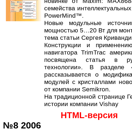
новинке от Maxim: MAX868
семейства интеллектуальных
PowerMind™.
Новые модульные источни
мощностью 5…20 Вт для монт
тема статьи Сергея Криванди
Конструкции и применени
навигатора TrimTrac америк
посвящена статья в ру
технологии». В разделе 
рассказывается о модифик
модулей с кристаллами нов
от компании Semikron.
На традиционной странице Ге
истории компании Vishay
HTML-версия
№8 2006