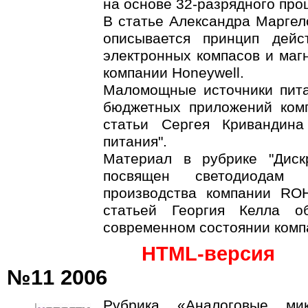
на основе 32-разрядного про
В статье Александра Маргело
описывается принцип дей
электронных компасов и маг
компании Honeywell.
Маломощные источники питан
бюджетных приложений ком
статьи Сергея Кривандина
питания".
Материал в рубрике "Диск
посвящен светодиодам 
производства компании RO
статьей Георгия Келла о
современном состоянии ком
HTML-версия
№11 2006
Рубрика «Аналоговые мик