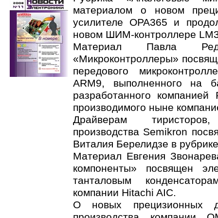
материалом о новом прец
усилителе OPA365 и продо
новом ШИМ-контроллере LM3
Материал Павла Ре
«Микроконтроллеры» посвящ
передового микроконтрол
ARM9, выполненного на б
разработанного компанией P
производимого ныне компани
Драйверам тиристоров
производства Semikron посв
Виталия Берелидзе в рубрике
Материал Евгения Звонарев
компоненты» посвящен эле
танталовым конденсатора
компании Hitachi AIC.
О новых прецизионных д
производства компании 